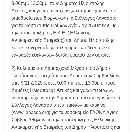
9.00π.μ.-13.00μμ.,τους Δημότες Ηλιούπολης
Αττικής, και γύρω περιοχών ,να συμμετέχουν στην
αιμοδοσία που διοργανώνει ο Σύλλογος Λάνασσα:
για το Νοσοκομείο Παίδων Αγία Σοφία Αθηνών, με
την υποστήριξη της Ε.Α.Ε. ( Ελληνικής
Αντικαρκινικής Εταιρείας),του Δήμου Ηλιούπολης
και σε Συνεργασία με το Όραμα Ελπίδα για νέες
εγγραφές εθελοντών δοτών μυελού των οστών.
2) Καλούμε στο Δημαρχιακό Μέγαρο του Δήμου
Ηλιούπολης, στο χώρο των Δημοτικών Συμβουλίων
στις 9/11 /2025 ώρες: 9.00π.μ. έως 13.30μ.μ. τους
Δημότες Ηλιούπολης Αττικής και γύρω περιοχών,
να συμμετέχουν στην Αιμοδοσία που διοργανώνει ,ο
Σύλλογος Λάνασσα υπέρ παιδιών με καρκίνο
(www.lanassa.org) για το νοσοκομείο ΓΑΟΝΑ Άγιος
Σάββας Αθηνών με την υποστήριξη της Ελληνικής
Αντικαρκινικής Εταιρείας του Δήμου Ηλιούπολης και