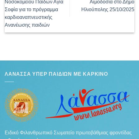
Νοσοκομείου Παίδων Αγία
Αιμοδοσία στο Δήμο
Σοφία για το πρόγραμμα
Ηλιούπολης 25/10/2025
καρδιοαναπνευστικής
Ανανέωσης παιδιών
ΛΆΝΑΣΣΑ ΥΠΈΡ ΠΑΙΔΙΏΝ ΜΕ ΚΑΡΚΊΝΟ
Ειδικό Φιλανθρωπικό Σωματείο πρωτοβάθμιας φροντίδας