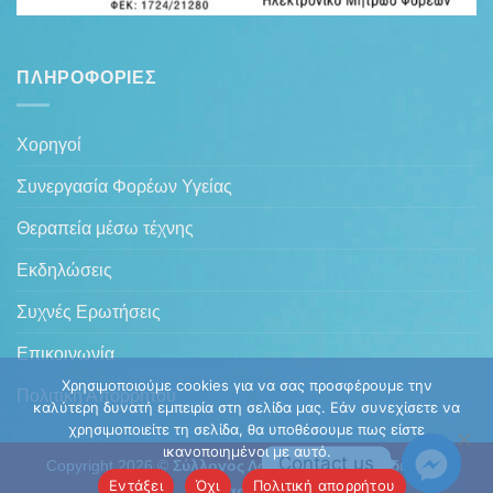
ΠΛΗΡΟΦΟΡΊΕΣ
Χορηγοί
Συνεργασία Φορέων Υγείας
Θεραπεία μέσω τέχνης
Εκδηλώσεις
Συχνές Ερωτήσεις
Επικοινωνία
Χρησιμοποιούμε cookies για να σας προσφέρουμε την
Πολιτική Απορρήτου
καλύτερη δυνατή εμπειρία στη σελίδα μας. Εάν συνεχίσετε να
χρησιμοποιείτε τη σελίδα, θα υποθέσουμε πως είστε
ικανοποιημένοι με αυτό.
Contact us
Copyright 2026 ©
Σύλλογος Λάνασσα Υπέρ Παιδιών με
Εντάξει
Όχι
Πολιτική απορρήτου
Καρκίνο