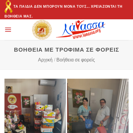
Μετάβαση
ΤΑ ΠΑΙΔΙΆ ΔΕΝ ΜΠΟΡΟΎΝ ΜΌΝΑ ΤΟΥΣ... ΧΡΕΙΆΖΟΝΤΑΙ ΤΗ
στο
ΒΟΉΘΕΙΆ ΜΑΣ.
περιεχόμενο
ΒΟΗΘΕΙΑ ΜΕ ΤΡΟΦΙΜΑ ΣΕ ΦΟΡΕΙΣ
Αρχική
/
Βοήθεια σε φορείς